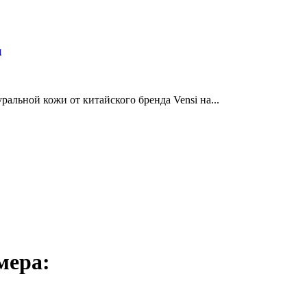
и
альной кожи от китайского бренда Vensi на...
мера: