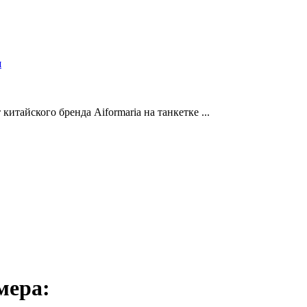
и
итайского бренда Aiformaria на танкетке ...
мера: