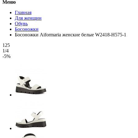
Меню
Главная
Для женщин
Обувь
Босоножки
Босоножки Aiformaria женские белые W2418-H575-1
125
1/4
-5%