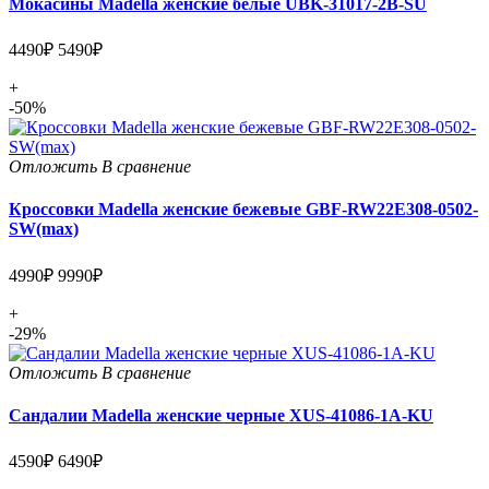
Мокасины Madella женские белые UBK-31017-2B-SU
4490₽
5490₽
+
-50%
Отложить
В сравнение
Кроссовки Madella женские бежевые GBF-RW22E308-0502-
SW(max)
4990₽
9990₽
+
-29%
Отложить
В сравнение
Сандалии Madella женские черные XUS-41086-1A-KU
4590₽
6490₽