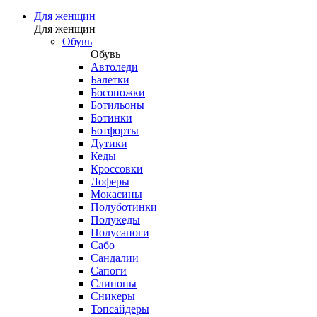
Для женщин
Для женщин
Обувь
Обувь
Автоледи
Балетки
Босоножки
Ботильоны
Ботинки
Ботфорты
Дутики
Кеды
Кроссовки
Лоферы
Мокасины
Полуботинки
Полукеды
Полусапоги
Сабо
Сандалии
Сапоги
Слипоны
Сникеры
Топсайдеры