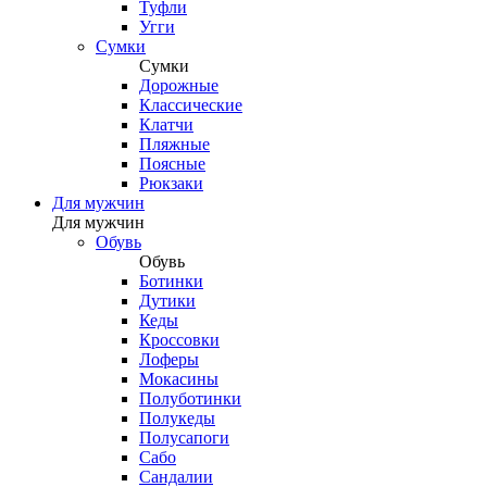
Туфли
Угги
Сумки
Сумки
Дорожные
Классические
Клатчи
Пляжные
Поясные
Рюкзаки
Для мужчин
Для мужчин
Обувь
Обувь
Ботинки
Дутики
Кеды
Кроссовки
Лоферы
Мокасины
Полуботинки
Полукеды
Полусапоги
Сабо
Сандалии