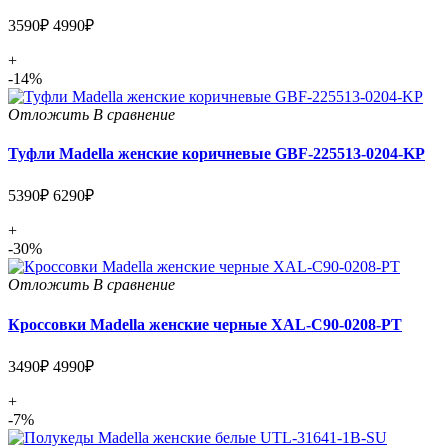
3590₽
4990₽
+
-14%
Отложить
В сравнение
Туфли Madella женские коричневые GBF-225513-0204-KP
5390₽
6290₽
+
-30%
Отложить
В сравнение
Кроссовки Madella женские черные XAL-C90-0208-PT
3490₽
4990₽
+
-7%