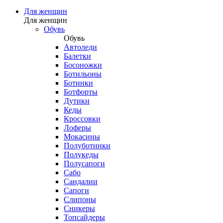
Для женщин
Для женщин
Обувь
Обувь
Автоледи
Балетки
Босоножки
Ботильоны
Ботинки
Ботфорты
Дутики
Кеды
Кроссовки
Лоферы
Мокасины
Полуботинки
Полукеды
Полусапоги
Сабо
Сандалии
Сапоги
Слипоны
Сникеры
Топсайдеры