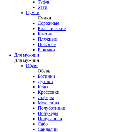
Туфли
Угги
Сумки
Сумки
Дорожные
Классические
Клатчи
Пляжные
Поясные
Рюкзаки
Для мужчин
Для мужчин
Обувь
Обувь
Ботинки
Дутики
Кеды
Кроссовки
Лоферы
Мокасины
Полуботинки
Полукеды
Полусапоги
Сабо
Сандалии