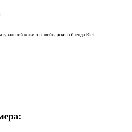
и
туральной кожи от швейцарского бренда Riek...
мера: