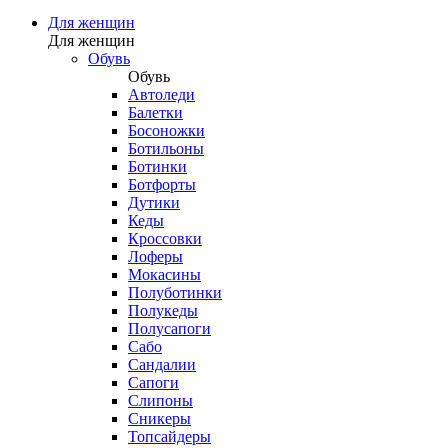
Для женщин
Для женщин
Обувь
Обувь
Автоледи
Балетки
Босоножки
Ботильоны
Ботинки
Ботфорты
Дутики
Кеды
Кроссовки
Лоферы
Мокасины
Полуботинки
Полукеды
Полусапоги
Сабо
Сандалии
Сапоги
Слипоны
Сникеры
Топсайдеры