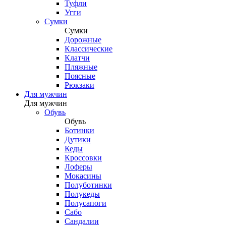
Туфли
Угги
Сумки
Сумки
Дорожные
Классические
Клатчи
Пляжные
Поясные
Рюкзаки
Для мужчин
Для мужчин
Обувь
Обувь
Ботинки
Дутики
Кеды
Кроссовки
Лоферы
Мокасины
Полуботинки
Полукеды
Полусапоги
Сабо
Сандалии