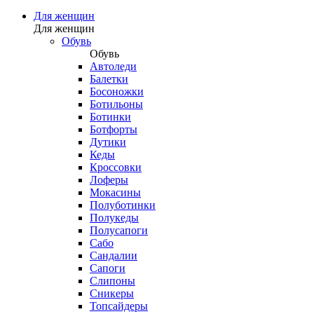
Для женщин
Для женщин
Обувь
Обувь
Автоледи
Балетки
Босоножки
Ботильоны
Ботинки
Ботфорты
Дутики
Кеды
Кроссовки
Лоферы
Мокасины
Полуботинки
Полукеды
Полусапоги
Сабо
Сандалии
Сапоги
Слипоны
Сникеры
Топсайдеры