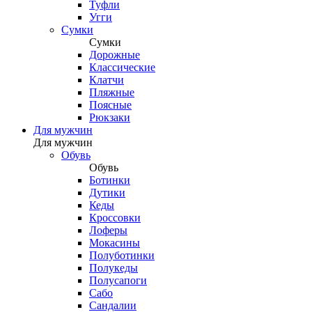
Туфли
Угги
Сумки
Сумки
Дорожные
Классические
Клатчи
Пляжные
Поясные
Рюкзаки
Для мужчин
Для мужчин
Обувь
Обувь
Ботинки
Дутики
Кеды
Кроссовки
Лоферы
Мокасины
Полуботинки
Полукеды
Полусапоги
Сабо
Сандалии