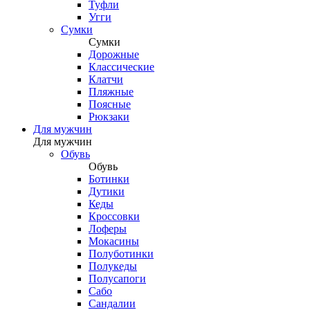
Туфли
Угги
Сумки
Сумки
Дорожные
Классические
Клатчи
Пляжные
Поясные
Рюкзаки
Для мужчин
Для мужчин
Обувь
Обувь
Ботинки
Дутики
Кеды
Кроссовки
Лоферы
Мокасины
Полуботинки
Полукеды
Полусапоги
Сабо
Сандалии