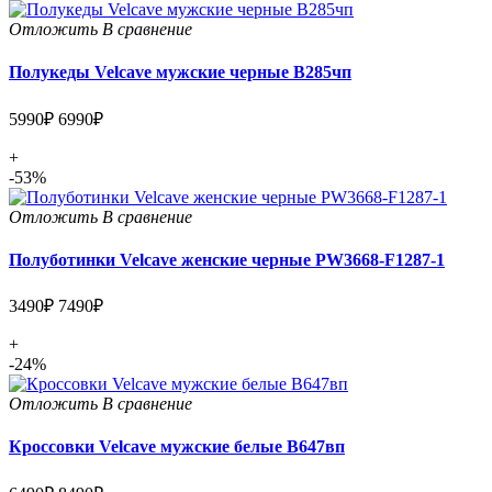
Отложить
В сравнение
Полукеды Velcave мужские черные В285чп
5990₽
6990₽
+
-53%
Отложить
В сравнение
Полуботинки Velcave женские черные PW3668-F1287-1
3490₽
7490₽
+
-24%
Отложить
В сравнение
Кроссовки Velcave мужские белые В647вп