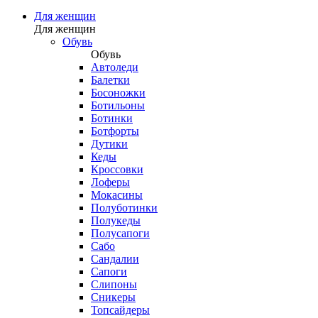
Для женщин
Для женщин
Обувь
Обувь
Автоледи
Балетки
Босоножки
Ботильоны
Ботинки
Ботфорты
Дутики
Кеды
Кроссовки
Лоферы
Мокасины
Полуботинки
Полукеды
Полусапоги
Сабо
Сандалии
Сапоги
Слипоны
Сникеры
Топсайдеры