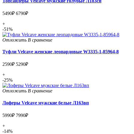
Топсайдеры Velcave мужские голубые Л183сн
5490₽
6790₽
+
-51%
Отложить
В сравнение
Туфли Velcave женские леопардовые W3335-1-85964-8
2590₽
5290₽
+
-25%
Отложить
В сравнение
Лоферы Velcave мужские белые Л163вп
5990₽
7990₽
+
-14%