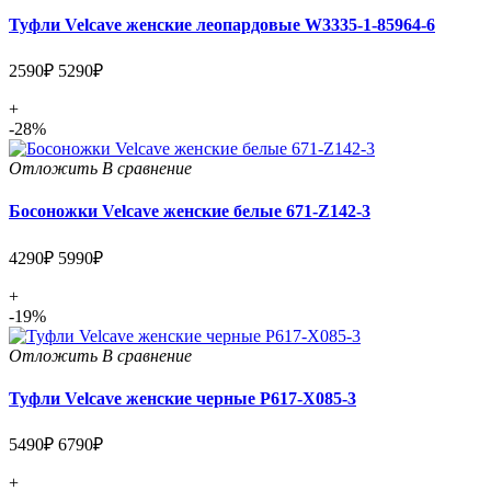
Туфли Velcave женские леопардовые W3335-1-85964-6
2590₽
5290₽
+
-28%
Отложить
В сравнение
Босоножки Velcave женские белые 671-Z142-3
4290₽
5990₽
+
-19%
Отложить
В сравнение
Туфли Velcave женские черные P617-X085-3
5490₽
6790₽
+