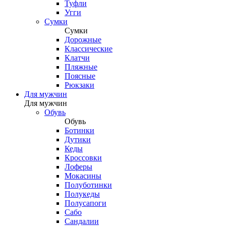
Туфли
Угги
Сумки
Сумки
Дорожные
Классические
Клатчи
Пляжные
Поясные
Рюкзаки
Для мужчин
Для мужчин
Обувь
Обувь
Ботинки
Дутики
Кеды
Кроссовки
Лоферы
Мокасины
Полуботинки
Полукеды
Полусапоги
Сабо
Сандалии