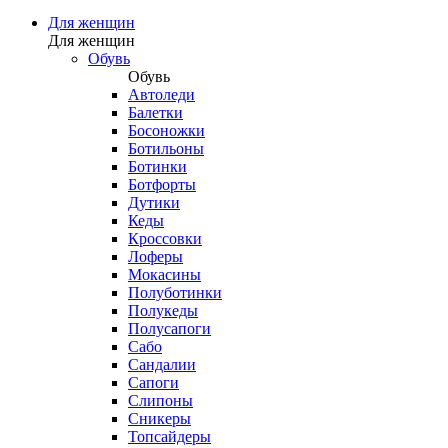
Для женщин
Для женщин
Обувь
Обувь
Автоледи
Балетки
Босоножки
Ботильоны
Ботинки
Ботфорты
Дутики
Кеды
Кроссовки
Лоферы
Мокасины
Полуботинки
Полукеды
Полусапоги
Сабо
Сандалии
Сапоги
Слипоны
Сникеры
Топсайдеры