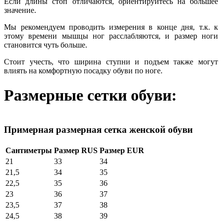
Если длины стоп отличаются, ориентируйтесь на большее
значение.
Мы рекомендуем проводить измерения в конце дня, т.к. к
этому времени мышцы ног расслабляются, и размер ноги
становится чуть больше.
Стоит учесть, что ширина ступни и подъем также могут
влиять на комфортную посадку обуви по ноге.
Размерные сетки обуви:
Примерная размерная сетка женской обуви
Сантиметры
Размер RUS
Размер EUR
21
33
34
21,5
34
35
22,5
35
36
23
36
37
23,5
37
38
24,5
38
39