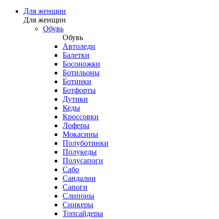
Для женщин
Для женщин
Обувь
Обувь
Автоледи
Балетки
Босоножки
Ботильоны
Ботинки
Ботфорты
Дутики
Кеды
Кроссовки
Лоферы
Мокасины
Полуботинки
Полукеды
Полусапоги
Сабо
Сандалии
Сапоги
Слипоны
Сникеры
Топсайдеры