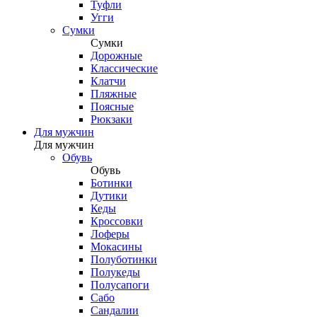
Туфли
Угги
Сумки
Сумки
Дорожные
Классические
Клатчи
Пляжные
Поясные
Рюкзаки
Для мужчин
Для мужчин
Обувь
Обувь
Ботинки
Дутики
Кеды
Кроссовки
Лоферы
Мокасины
Полуботинки
Полукеды
Полусапоги
Сабо
Сандалии