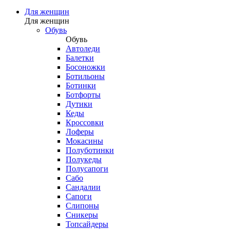
Для женщин
Для женщин
Обувь
Обувь
Автоледи
Балетки
Босоножки
Ботильоны
Ботинки
Ботфорты
Дутики
Кеды
Кроссовки
Лоферы
Мокасины
Полуботинки
Полукеды
Полусапоги
Сабо
Сандалии
Сапоги
Слипоны
Сникеры
Топсайдеры