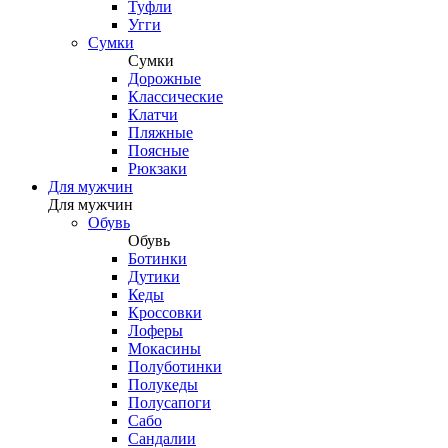
Туфли
Угги
Сумки
Сумки
Дорожные
Классические
Клатчи
Пляжные
Поясные
Рюкзаки
Для мужчин
Для мужчин
Обувь
Обувь
Ботинки
Дутики
Кеды
Кроссовки
Лоферы
Мокасины
Полуботинки
Полукеды
Полусапоги
Сабо
Сандалии