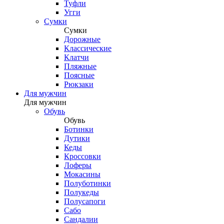
Туфли
Угги
Сумки
Сумки
Дорожные
Классические
Клатчи
Пляжные
Поясные
Рюкзаки
Для мужчин
Для мужчин
Обувь
Обувь
Ботинки
Дутики
Кеды
Кроссовки
Лоферы
Мокасины
Полуботинки
Полукеды
Полусапоги
Сабо
Сандалии