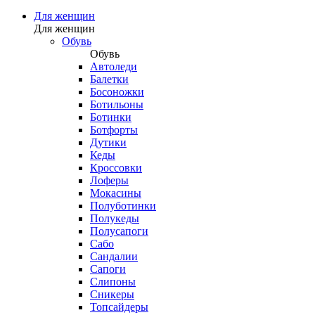
Для женщин
Для женщин
Обувь
Обувь
Автоледи
Балетки
Босоножки
Ботильоны
Ботинки
Ботфорты
Дутики
Кеды
Кроссовки
Лоферы
Мокасины
Полуботинки
Полукеды
Полусапоги
Сабо
Сандалии
Сапоги
Слипоны
Сникеры
Топсайдеры