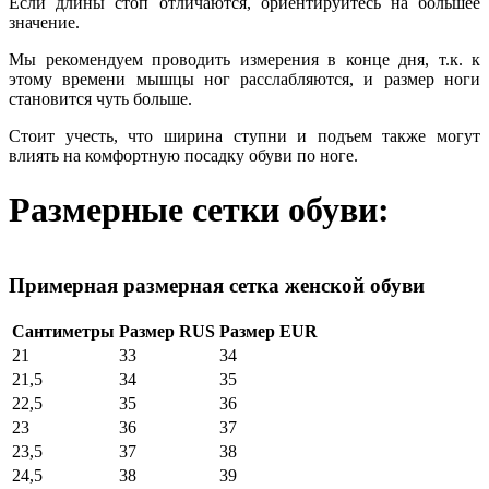
Если длины стоп отличаются, ориентируйтесь на большее
значение.
Мы рекомендуем проводить измерения в конце дня, т.к. к
этому времени мышцы ног расслабляются, и размер ноги
становится чуть больше.
Стоит учесть, что ширина ступни и подъем также могут
влиять на комфортную посадку обуви по ноге.
Размерные сетки обуви:
Примерная размерная сетка женской обуви
Сантиметры
Размер RUS
Размер EUR
21
33
34
21,5
34
35
22,5
35
36
23
36
37
23,5
37
38
24,5
38
39