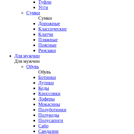
Туфли
Угги
Сумки
Сумки
Дорожные
Классические
Клатчи
Пляжные
Поясные
Рюкзаки
Для мужчин
Для мужчин
Обувь
Обувь
Ботинки
Дутики
Кеды
Кроссовки
Лоферы
Мокасины
Полуботинки
Полукеды
Полусапоги
Сабо
Сандалии