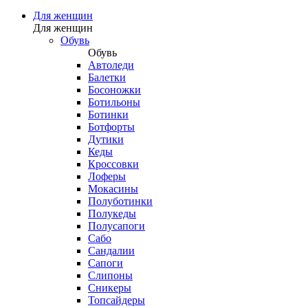
Для женщин
Для женщин
Обувь
Обувь
Автоледи
Балетки
Босоножки
Ботильоны
Ботинки
Ботфорты
Дутики
Кеды
Кроссовки
Лоферы
Мокасины
Полуботинки
Полукеды
Полусапоги
Сабо
Сандалии
Сапоги
Слипоны
Сникеры
Топсайдеры