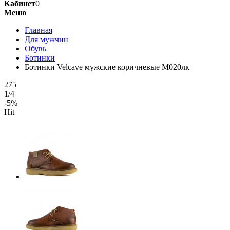
Кабинет
0
Меню
Главная
Для мужчин
Обувь
Ботинки
Ботинки Velcave мужские коричневые М020лк
275
1/4
-5%
Hit